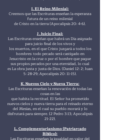
I. El Reino Milenial:
Creemos que las Escrituras enseñan la esperanza
futura de un reino milenial
de Cristo en la tierra (Apocalipsis 20: 4-6).
J. Juicio Final:
Las Escrituras enseñan que habrá un Día asignado
para juicio final de los vivos y
los muertos, en el que Cristo juzgará a todos los
hombres: todo pecado será castigado en
Jesucristo en la cruz o por el hombre que pague
sus propios pecados por una eternidad, lo cual
es La obra justa y justa de Dios. (Daniel 12: 2; Juan
5: 28-29; Apocalipsis 20: 11-15).
K. Nuevos Cielo y Nueva Tierra:
Las Escrituras enseñan la renovación de todas las
cosas en las
que habita la rectitud. El Señor ha prometido
nuevos cielos y nueva tierra para el reinado eterno
del Mesías, en el cual su pueblo morará y lo
disfrutará para siempre. (2 Pedro 3:13; Apocalipsis
21-22).
L. Complementarianismo (Patriarcado
Bíblico):
Las Escrituras enseñan la igualdad en valor del