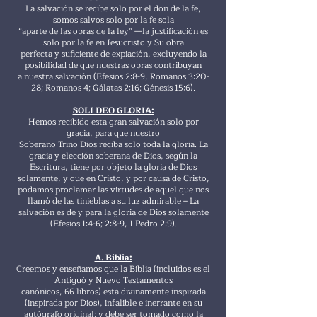
La salvación se recibe solo por el don de la fe,
somos salvos solo por la fe sola
“aparte de las obras de la ley” —la justificación es
solo por la fe en Jesucristo y Su obra
perfecta y suficiente de expiación, excluyendo la
posibilidad de que nuestras obras contribuyan
a nuestra salvación (Efesios 2:8-9, Romanos 3:20-
28; Romanos 4; Gálatas 2:16; Génesis 15:6).
SOLI DEO GLORIA:
Hemos recibido esta gran salvación solo por
gracia, para que nuestro
Soberano Trino Dios reciba solo toda la gloria. La
gracia y elección soberana de Dios, según la
Escritura, tiene por objeto la gloria de Dios
solamente, y que en Cristo, y por causa de Cristo,
podamos proclamar las virtudes de aquel que nos
llamó de las tinieblas a su luz admirable – La
salvación es de y para la gloria de Dios solamente
(Efesios 1:4-6; 2:8-9, 1 Pedro 2:9).
A. Biblia:
Creemos y enseñamos que la Biblia (incluidos es el
Antiguó y Nuevo Testamentos
canónicos, 66 libros) está divinamente inspirada
(inspirada por Dios), infalible e inerrante en su
autógrafo original; y debe ser tomado como la