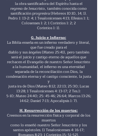
la obra santificadora del Espíritu hasta el
regreso de Jesucristo, también conocida como
santificación progresiva (Hebreos 10:10, 14; 1).
Pedro 1: 13-2: 4; 1 Tesalonicenses 4:13; Efesios 1: 1;
Colosenses 1: 2; 1 Corintios 1: 2; 2
Corintios 1: 1).
G. Juicio e Infierno:
La Biblia enseña en un infierno verdadero y literal,
que fue creado para el
diablo y sus ángeles (Mateo 25:41), pero también
será el juicio y castigo eterno de aquellos que
rechacen el Evangelio de nuestro Señor Jesucristo
a la humanidad, el infierno es una eternidad
separada de la reconciliación con Dios, la
condenación eterna y el castigo consciente, la justa
y
justa ira de Dios (Mateo 8:12; 22:13; 25:30; Lucas
13:28; 1 Tesalonicenses 4: 13-17; 2 Tes.1:
5-10; Mateo 24:40; 25: 45-46; 26:64; Marcos 13:26;
14:62; Daniel 7:13; Apocalipsis 1: 7).
H. Resurrección de los muertos:
Creemos en la resurrección física y corporal de los
muertos
como lo enseñó nuestro Señor Jesucristo y los
santos apóstoles. (1 Tesalonicenses 4: 16-17;
Romanos 8:23; 1 Corintios 15: 51-52).