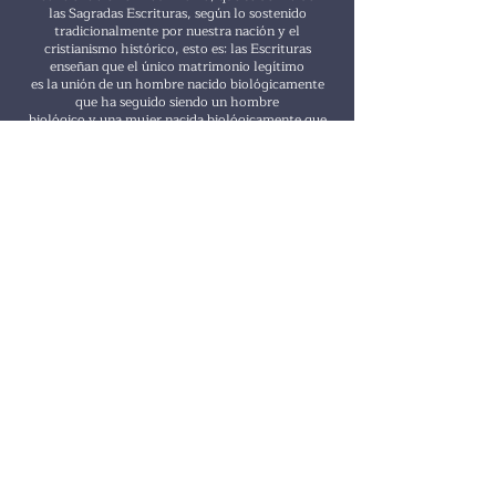
las Sagradas Escrituras, según lo sostenido
tradicionalmente por nuestra nación y el
cristianismo histórico, esto es: las Escrituras
enseñan que el único matrimonio legítimo
es la unión de un hombre nacido biológicamente
que ha seguido siendo un hombre
biológico y una mujer nacida biológicamente que
ha seguido siendo una mujer
biológica, en Un compromiso de por vida del
matrimonio fiel. Si bien la gracia y la
compasión se extenderán a todas las personas,
nuestro liderazgo solo realizará
ceremonias de matrimonio que sean consistentes
con nuestras convicciones bíblicas
con respecto al diseño de Dios para el matrimonio
y, por lo tanto, para la gloria de
nuestro Dios, nuestra misión y visión como iglesia
local (Génesis 2:24; Romanos 7: 2; 1
Corintios 7:10; Efesios 5: 22-23; 1 Pedro 2: 9).
2. Como iglesia local, también nos adherimos a la
Declaración de Nashville de 2017. Una
copia de la cual se puede encontrar en https://
cbmw.org/nashville-statement/.
N. Bautismo:
La Biblia enseña que el bautismo en agua es una
orden / ordenanza de Jesucristo
para sus discípulos, en la cual un creyente está