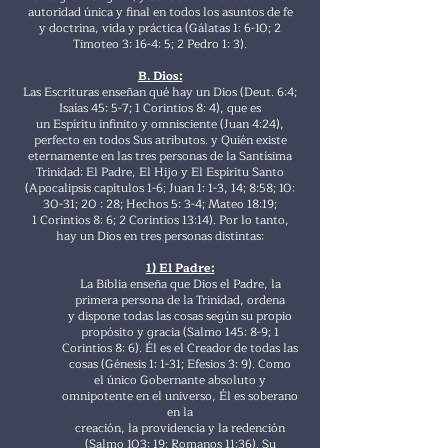
autoridad única y final en todos los asuntos de fe
y doctrina, vida y práctica (Gálatas 1: 6-10; 2
Timoteo 3: 16-4: 5; 2 Pedro 1: 3).
B. Dios:
Las Escrituras enseñan qué hay un Dios (Deut. 6:4;
Isaías 45: 5-7; 1 Corintios 8: 4), que es
un Espíritu infinito y omnisciente (Juan 4:24),
perfecto en todos Sus atributos. y Quién existe
eternamente en las tres personas de la Santísima
Trinidad: El Padre, El Hijo y El Espíritu Santo
(Apocalipsis capítulos 1-6; Juan 1: 1-3, 14; 8:58; 10:
30-31; 20 : 28; Hechos 5: 3-4; Mateo 18:19;
1 Corintios 8: 6; 2 Corintios 13:14). Por lo tanto,
hay un Dios en tres personas distintas:
1) El Padre:
La Biblia enseña que Dios el Padre, la
primera persona de la Trinidad, ordena
y dispone todas las cosas según su propio
propósito y gracia (Salmo 145: 8-9; 1
Corintios 8: 6). Él es el Creador de todas las
cosas (Génesis 1: 1-31; Efesios 3: 9). Como
el único Gobernante absoluto y
omnipotente en el universo, Él es soberano
en la
creación, la providencia y la redención
(Salmo 103: 19; Romanos 11:36). Su