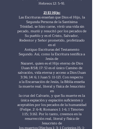
Hebreos 12: 5-9).
2) El Hijo:
Las Escrituras enseñan que Dios el Hijo, la
Segunda Persona de la Santísima
Trinidad, se hizo carne, vivió una vida sin
pecado, murió y resucitó por los pecados de
Su pueblo y es el Cristo, Salvador,
Redentor y Señor prometido, profetizado
en el
Antiguo Escrituras del Testamento
Segundo. Así, como la Escritura testifica a
Jesús de
Nazaret, quien es el Hijo eterno de Dios
(Juan 8:58; 17: 5) es el único Camino de
salvación, vida eterna y acceso a Dios (Juan
3:36; 14: 6; 1 Juan 5: 11-12). Con respecto
a la Encarnación de Jesús, la Biblia enseña
la muerte real, literal y física de Jesucristo
en
la cruz del Calvario, y que Su muerte es la
única expiación y expiación suficientes y
aceptables por los pecados de la humanidad
(Felipe. 2: 6-8; Romanos 1: 1-6; 1 Timoteo
1:15; 3:16). Por lo tanto, creemos en la
resurrección real, literal y física de
Jesucristo de
los muertos (Hechos 1: 3; 1 Corintios 15: 1-