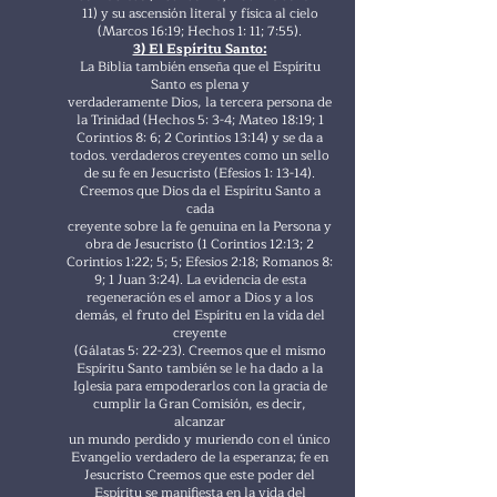
11) y su ascensión literal y física al cielo
(Marcos 16:19; Hechos 1: 11; 7:55).
3) El Espíritu Santo:
La Biblia también enseña que el Espíritu
Santo es plena y
verdaderamente Dios, la tercera persona de
la Trinidad (Hechos 5: 3-4; Mateo 18:19; 1
Corintios 8: 6; 2 Corintios 13:14) y se da a
todos. verdaderos creyentes como un sello
de su fe en Jesucristo (Efesios 1: 13-14).
Creemos que Dios da el Espíritu Santo a
cada
creyente sobre la fe genuina en la Persona y
obra de Jesucristo (1 Corintios 12:13; 2
Corintios 1:22; 5; 5; Efesios 2:18; Romanos 8:
9; 1 Juan 3:24). La evidencia de esta
regeneración es el amor a Dios y a los
demás, el fruto del Espíritu en la vida del
creyente
(Gálatas 5: 22-23). Creemos que el mismo
Espíritu Santo también se le ha dado a la
Iglesia para empoderarlos con la gracia de
cumplir la Gran Comisión, es decir,
alcanzar
un mundo perdido y muriendo con el único
Evangelio verdadero de la esperanza; fe en
Jesucristo Creemos que este poder del
Espíritu se manifiesta en la vida del