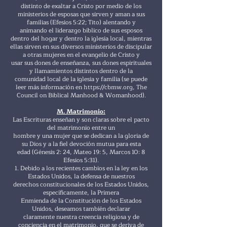
distinto de exaltar a Cristo por medio de los
ministerios de esposas que sirven y aman a sus
familias (Efesios 5:22; Tito) alentando y
animando el liderazgo bíblico de sus esposos
dentro del hogar y dentro la iglesia local, mientras
ellas sirven en sus diversos ministerios de discipular
a otras mujeres en el evangelio de Cristo y
usar sus dones de enseñanza, sus dones espirituales
y llamamientos distintos dentro de la
comunidad local de la iglesia y familia (se puede
leer más información en
https://cbmw.org
, The
Council on Biblical Manhood & Womanhood).
M. Matrimonio:
Las Escrituras enseñan y son claras sobre el pacto
del matrimonio entre un
hombre y una mujer que se dedican a la gloria de
su Dios y a la fiel devoción mutua para esta
edad (Génesis 2: 24, Mateo 19: 5, Marcos 10: 8
Efesios 5:31).
1. Debido a los recientes cambios en la ley en los
Estados Unidos, la defensa de nuestros
derechos constitucionales de los Estados Unidos,
específicamente, la Primera
Enmienda de la Constitución de los Estados
Unidos, deseamos también declarar
claramente nuestra creencia religiosa y de
conciencia en el matrimonio, que se deriva de