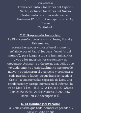
creyente a
través del fruto y los dones del Espíritu
Santo, incluidos los dones del Nuevo
Testamento tal como se definen en
Romanos 12, 1 Corintios capítulos 12-14 y
Efesios
Capítulo 4.
C. El Regreso de Jesucristo:
La Biblia enseña que este mismo Jesús, literal y
físicamente,
regresará en poder y gloria "en el momento
señalado por el Padre" (es decir, "en el fin del
mundo"), para juzgar a toda la humanidad (los
vivos y los muertos, los creyentes y no
creyentes); Asignar la vida eterna a aquellos que
verdaderamente y espiritualmente nacieron de
nuevo y obedecieron el evangelio y condenar a
cada incrédulo (aquellos que han rechazado a
Cristo), a una eternidad separada de Dios, una
condenación y castigo eternos en el infierno, la
ira de Dios (1 Tes. . 4: 13-17; 2 Tes. 1: 5-10; Mateo
24:40; 25: 45-46; 26:64; Marcos 13:26; 14:62;
Daniel 7:13; Apocalipsis 1: 7).
D. El Hombre y el Pecado:
La Biblia enseña que todo hombre es pecador, y
nació muerto en sus