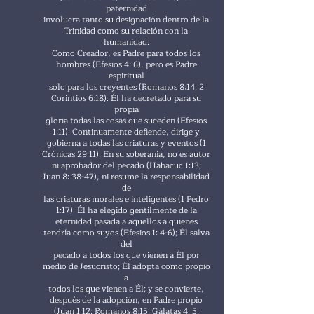
paternidad
involucra tanto su designación dentro de la
Trinidad como su relación con la
humanidad.
Como Creador, es Padre para todos los
hombres (Efesios 4: 6), pero es Padre
espiritual
solo para los creyentes (Romanos 8:14; 2
Corintios 6:18). Él ha decretado para su
propia
gloria todas las cosas que suceden (Efesios
1:11). Continuamente defiende, dirige y
gobierna a todas las criaturas y eventos (1
Crónicas 29:11). En su soberanía, no es autor
ni aprobador del pecado (Habacuc 1:13;
Juan 8: 38-47), ni resume la responsabilidad
de
las criaturas morales e inteligentes (1 Pedro
1:17). Él ha elegido gentilmente de la
eternidad pasada a aquellos a quienes
tendría como suyos (Efesios 1: 4-6); Él salva
del
pecado a todos los que vienen a Él por
medio de Jesucristo; Él adopta como propio
a
todos los que vienen a Él; y se convierte,
después de la adopción, en Padre propio
(Juan 1:12; Romanos 8:15; Gálatas 4: 5;