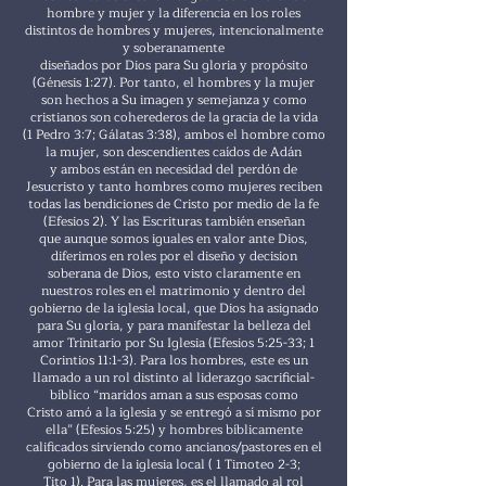
hombre y mujer y la diferencia en los roles
distintos de hombres y mujeres, intencionalmente
y soberanamente
diseñados por Dios para Su gloria y propósito
(Génesis 1:27). Por tanto, el hombres y la mujer
son hechos a Su imagen y semejanza y como
cristianos son coherederos de la gracia de la vida
(1 Pedro 3:7; Gálatas 3:38), ambos el hombre como
la mujer, son descendientes caídos de Adán
y ambos están en necesidad del perdón de
Jesucristo y tanto hombres como mujeres reciben
todas las bendiciones de Cristo por medio de la fe
(Efesios 2). Y las Escrituras también enseñan
que aunque somos iguales en valor ante Dios,
diferimos en roles por el diseño y decision
soberana de Dios, esto visto claramente en
nuestros roles en el matrimonio y dentro del
gobierno de la iglesia local, que Dios ha asignado
para Su gloria, y para manifestar la belleza del
amor Trinitario por Su Iglesia (Efesios 5:25-33; 1
Corintios 11:1-3). Para los hombres, este es un
llamado a un rol distinto al liderazgo sacrificial-
bíblico “maridos aman a sus esposas como
Cristo amó a la iglesia y se entregó a sí mismo por
ella” (Efesios 5:25) y hombres bíblicamente
calificados sirviendo como ancianos/pastores en el
gobierno de la iglesia local ( 1 Timoteo 2-3;
Tito 1). Para las mujeres, es el llamado al rol