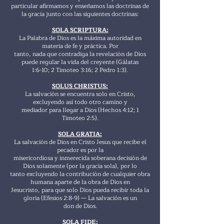
particular afirmamos y enseñamos las doctrinas de
la gracia junto con las siguientes doctrinas:
SOLA SCRIPTURA:
La Palabra de Dios es la máxima autoridad en
materia de fe y práctica. Por
tanto, nada que contradiga la revelación de Dios
puede regular la vida del creyente (Gálatas
1:6-10; 2 Timoteo 3:16; 2 Pedro 1:3).
SOLUS CHRISTUS:
La salvación se encuentra solo en Cristo,
excluyendo así todo otro camino y
mediador para llegar a Dios (Hechos 4:12; 1
Timoteo 2:5).
SOLA GRATIA:
La salvación de Dios en Cristo Jesus que recibe el
pecador es por la
misericordiosa y inmerecida soberana decisión de
Dios solamente (por la gracia sola), por lo
tanto excluyendo la contribución de cualquier obra
humana aparte de la obra de Dios en
Jesucristo, para que solo Dios pueda recibir toda la
gloria (Efesios 2:8-9) — La salvación es un
don de Dios.
SOLA FIDE: