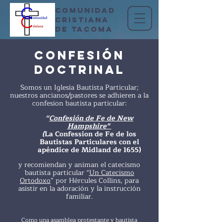
COMUNIDAD
CRISTIANA
DE TACOMA
Confesión
doctrinal
Somos un Iglesia Bautista Particular;
nuestros ancianos/pastores se adhieren a la
confesion bautista particular:
“
Confesión de Fe de New
Hampshire"
(
La Confession de Fe de los
Bautistas Particulares con el
apéndice de Midland de 1655)
y recomiendan y animan el catecismo
bautista particular
“
Un Catecismo
Ortodoxo
” por Hércules Collins,
para
asistir en la adoración y la instrucción
familiar.
Como una asamblea protestante y bautista